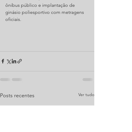
ônibus público e implantação de 
ginásio poliesportivo com metragens 
oficiais.
Ver tudo
Posts recentes