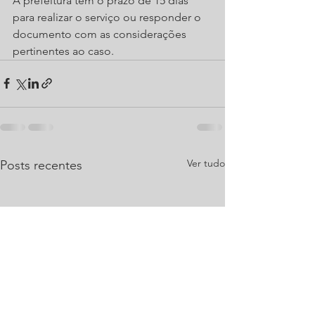
A prefeitura tem o prazo de 15 dias 
para realizar o serviço ou responder o 
documento com as considerações 
pertinentes ao caso.
Ver tudo
Posts recentes